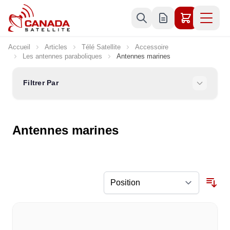
Allez au contenu
Accueil
Articles
Télé Satellite
Accessoire
Les antennes paraboliques
Antennes marines
Filtrer Par
Antennes marines