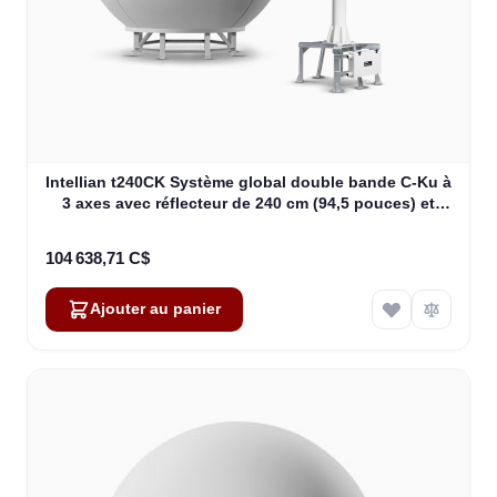
Intellian t240CK Système global double bande C-Ku à
3 axes avec réflecteur de 240 cm (94,5 pouces) et
WorldView LNB Gen 2 (T3-246AC)
104 638,71 C$
Ajouter au panier