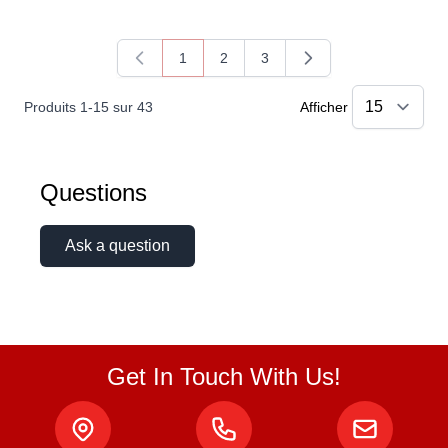
1
2
3
Vous lisez actuellement la page
Page
Page
Produits
1
-
15
sur
43
Afficher
Questions
Ask a question
Get In Touch With Us!