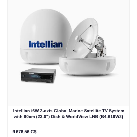
Intellian i6W 2-axis Global Marine Satellite TV System
with 60cm (23.6") Dish & WorldView LNB (B4-619W2)
9 676,56 C$