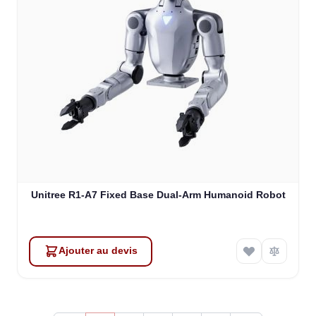
Unitree R1-A7 Fixed Base Dual-Arm Humanoid Robot
Ajouter au devis