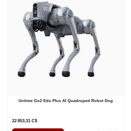
Unitree Go2 Edu Plus AI Quadruped Robot Dog
22 853,31 C$