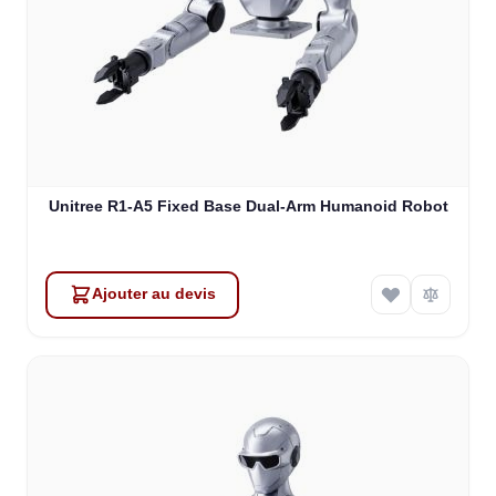
Unitree R1-A5 Fixed Base Dual-Arm Humanoid Robot
Ajouter au devis