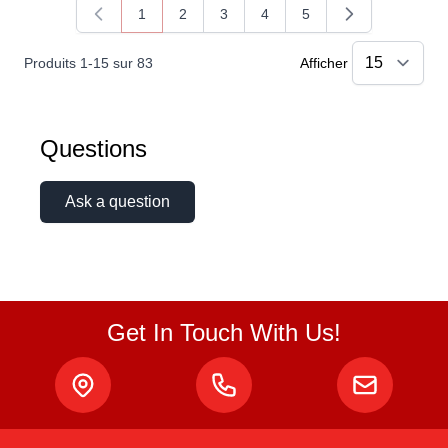
1
2
3
4
5
Vous lisez actuellement la page
Page
Page
Page
Page
Produits
1
-
15
sur
83
Afficher
Questions
Ask a question
Get In Touch With Us!