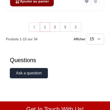
Ajouter au panier
1
2
3
Vous lisez actuellement la page
Page
Page
Produits
1
-
15
sur
34
Afficher
Questions
Ask a question
Get In Touch With Us!