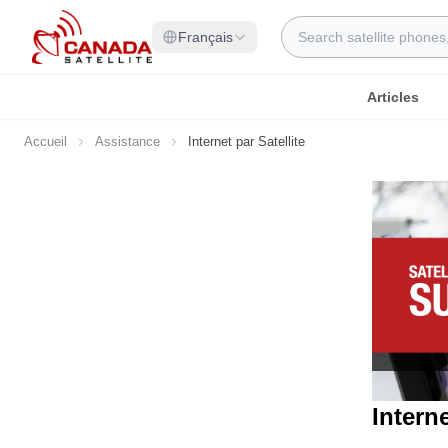
Allez au contenu
Rechercher
Français
Articles
Accueil
Assistance
Internet par Satellite
Interne