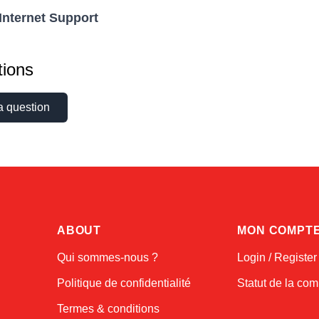
 Internet Support
ions
a question
ABOUT
MON COMPT
Qui sommes-nous ?
Login / Register
Politique de confidentialité
Statut de la c
Termes & conditions