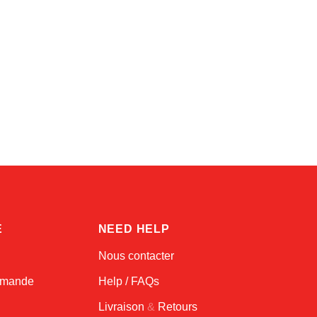
Linda
Online — typically replies instantly
E
NEED HELP
Nous contacter
ommande
Help / FAQs
Livraison
&
Retours