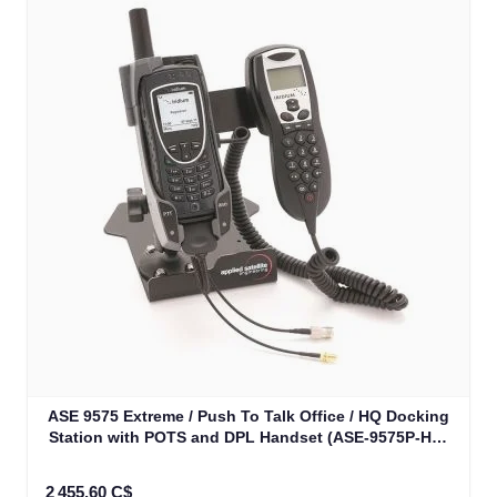
ASE 9575 Extreme / Push To Talk Office / HQ Docking
Station with POTS and DPL Handset (ASE-9575P-HQ-
H87)
2 455,60 C$