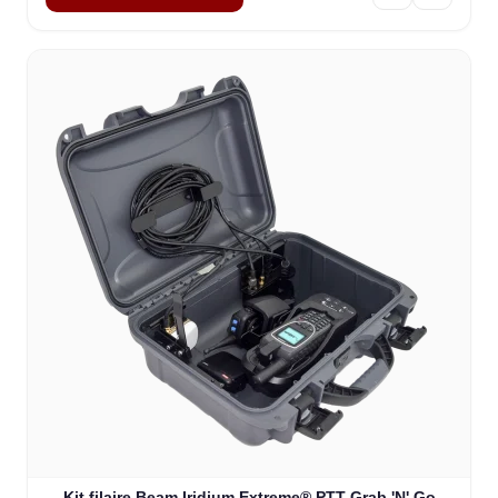
Kit filaire Beam Iridium Extreme® PTT Grab 'N' Go