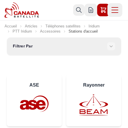
Allez au contenu
Accueil
Articles
Téléphones satellites
Iridium
PTT Iridium
Accessoires
Stations d'accueil
Filtrer Par
ASE
Rayonner