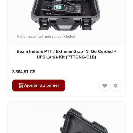
Beam Iridium PTT / Extreme Grab ‘N’ Go Corded +
UPS Large Kit (PTTGNG-C1B)
3 394,51 C$
Ajouter au panier