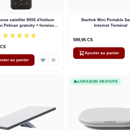
one satellite 9555 d'Iridium
Starlink Mini Portable Sat
i Pelican gratuity + livraison
Internet Terminal
gratuite!! (BPKT0801)
599,95 C$
 C$
Ajouter au panier
outer au panier
LIVRAISON GRATUITE