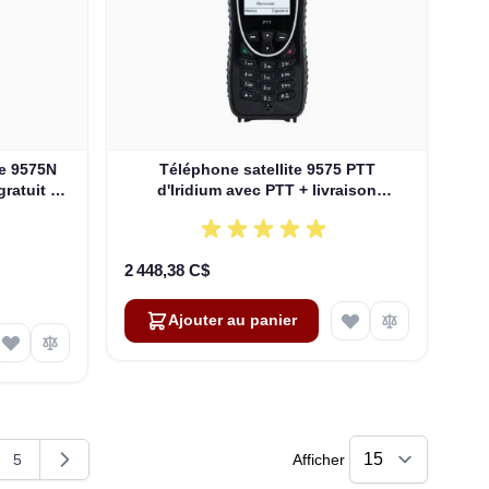
me 9575N
Téléphone satellite 9575 PTT
gratuit +
d'Iridium avec PTT + livraison
TN1701)
gratuite!!! (FPKT1401)
2 448,38 C$
Ajouter au panier
5
Afficher
 la page
e
Page