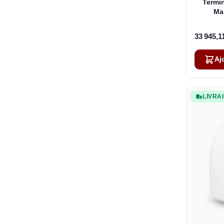
Termin
Ma
33 945,1
Aj
LIVRA