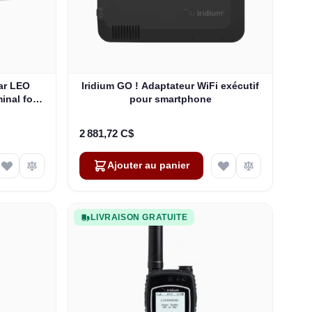
ar LEO
Iridium GO ! Adaptateur WiFi exécutif
inal for
pour smartphone
SD-WAN
2 881,72 C$
Ajouter au panier
LIVRAISON GRATUITE