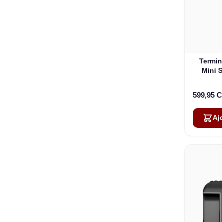
Termina
Mini S
599,95 
Aj