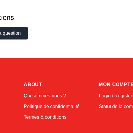
ions
a question
ABOUT
MON COMPT
Qui sommes-nous ?
Login / Register
Politique de confidentialité
Statut de la c
Termes & conditions