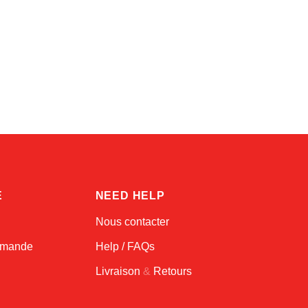
Linda
Online — typically replies instantly
E
NEED HELP
Nous contacter
ommande
Help / FAQs
Livraison
&
Retours