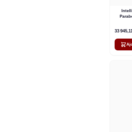
Intel
Parab
33 945,1
Aj