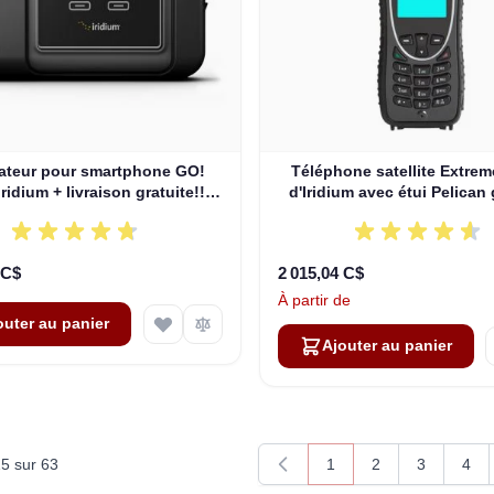
ateur pour smartphone GO!
Téléphone satellite Extre
Iridium + livraison gratuite!!!
d'Iridium avec étui Pelican 
(AHKT1301)
livraison gratuite!! (CPK
 C$
2 015,04 C$
À partir de
outer au panier
Ajouter au panier
15
sur
63
1
2
3
4
Vous lisez actuellement
Page
Page
Pag