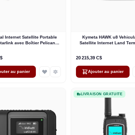
l Internet Satellite Portable
Kymeta HAWK u8 Vehicul
tarlink avec Boîtier Pelican
Satellite Internet Land Term
(D'occasion)
Oneweb without LTE or 
(U8922-30316-0)
C$
20 215,39 C$
outer au panier
Ajouter au panier
LIVRAISON GRATUITE