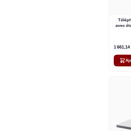
Téléph
avec étu
1 661,14
Aj