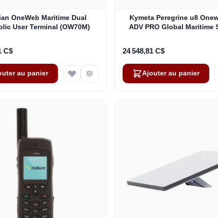
lian OneWeb Maritime Dual
Kymeta Peregrine u8 One
olic User Terminal (OW70M)
ADV PRO Global Maritime S
Internet Terminal with LTE
(U8632-31323-0)
1 C$
24 548,81 C$
outer au panier
Ajouter au panier