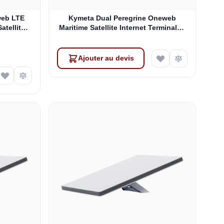
web LTE
Kymeta Dual Peregrine Oneweb
atellite
Maritime Satellite Internet Terminals -
 & SD-WAN
PRE-ORDER
Ajouter au devis