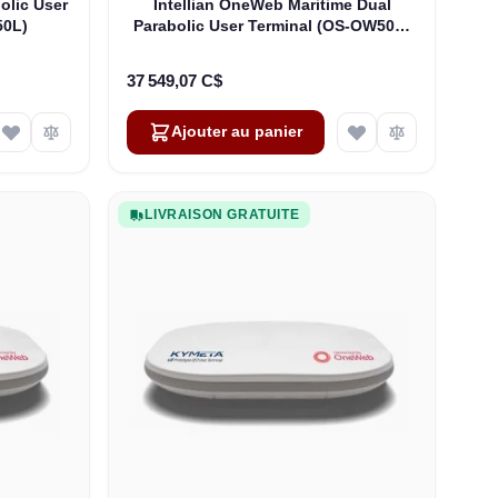
olic User
Intellian OneWeb Maritime Dual
50L)
Parabolic User Terminal (OS-OW50P-
H)
37 549,07 C$
Ajouter au panier
LIVRAISON GRATUITE