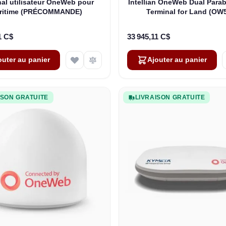
al utilisateur OneWeb pour
Intellian OneWeb Dual Parab
ritime (PRÉCOMMANDE)
Terminal for Land (OW
1 C$
33 945,11 C$
outer au panier
Ajouter au panier
ISON GRATUITE
LIVRAISON GRATUITE