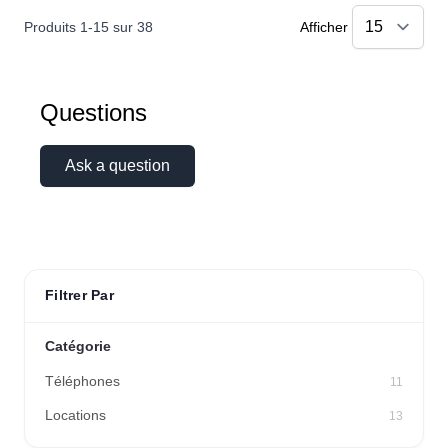
Produits
1
-
15
sur
38
Afficher
Questions
Ask a question
Filtrer Par
Linda
Catégorie
Online — typically replies instantly
Téléphones
11
Locations
13