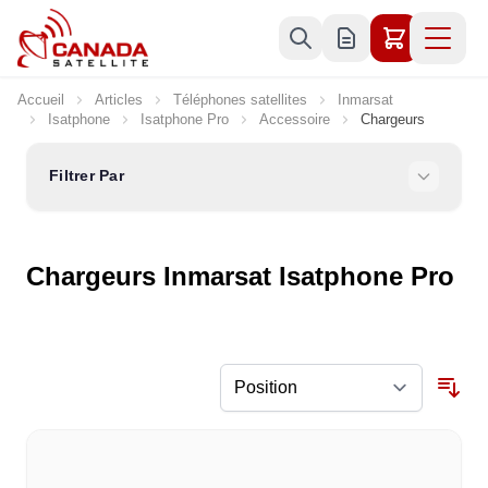
Allez au contenu
Accueil
Articles
Téléphones satellites
Inmarsat
Isatphone
Isatphone Pro
Accessoire
Chargeurs
Filtrer Par
Chargeurs Inmarsat Isatphone Pro