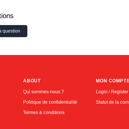
ions
a question
ABOUT
MON COMPT
Qui sommes-nous ?
Login / Register
Politique de confidentialité
Statut de la c
Termes & conditions