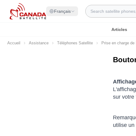
Allez au contenu
Rechercher
Français
Articles
Accueil
Assistance
Téléphones Satellite
Prise en charge de l
Bouto
Affichag
L'afficha
sur votre 
Remarque 
utilise un