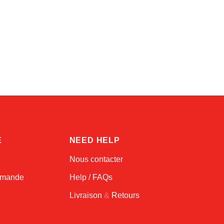
Linda
Online — typically replies instantly
E
NEED HELP
Nous contacter
ommande
Help / FAQs
Livraison
&
Retours