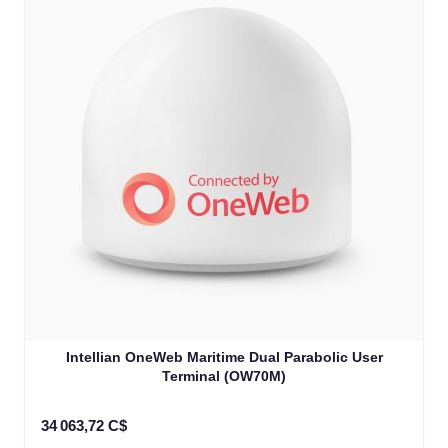
Intellian OneWeb Maritime Dual Parabolic User
Terminal (OW70M)
34 063,72 C$