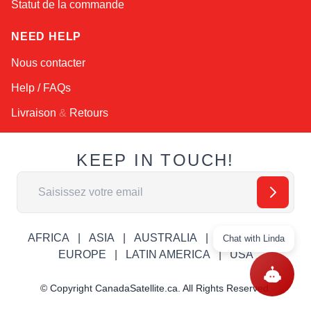
Statut de la commande
NEED HELP
Nous contacter
Help / FAQs
Livraison
&
Retours
KEEP IN TOUCH!
Adresse email
AFRICA
ASIA
AUSTRALIA
CANADA
Chat with Linda
EUROPE
LATIN AMERICA
USA
© Copyright CanadaSatellite.ca. All Rights Reserved.