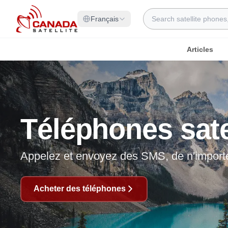
Allez au contenu
Rechercher
Français
Articles
Téléphones sate
Appelez et envoyez des SMS, de n'import
Acheter des téléphones