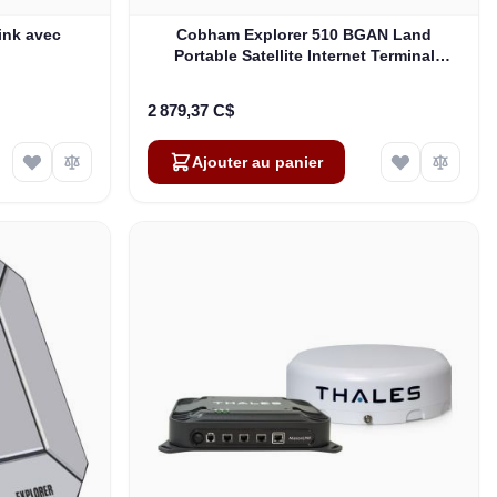
ink avec
Cobham Explorer 510 BGAN Land
Portable Satellite Internet Terminal
(403711A-00500)
2 879,37 C$
Ajouter au panier