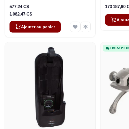
Prix Spécial
577,24 C$
173 187,90 
1 082,47 C$
Ajoute
Ajouter au panier
LIVRAISO