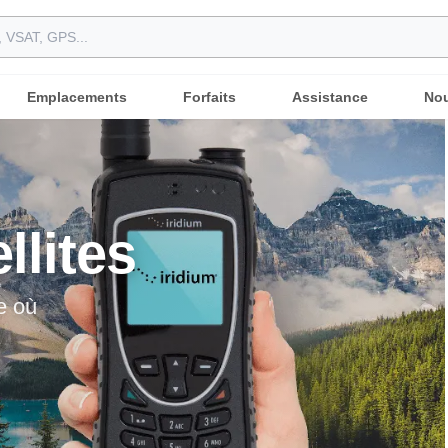
Emplacements
Forfaits
Assistance
Nou
llites
e où