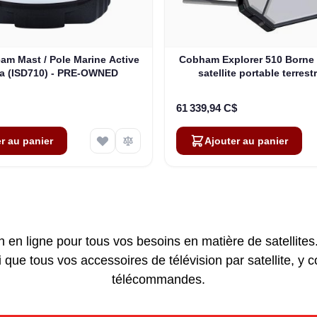
am Mast / Pole Marine Active
Cobham Explorer 510 Borne I
a (ISD710) - PRE-OWNED
satellite portable terres
(403711A-00500)
61 339,94 C$
r au panier
Ajouter au panier
on en ligne pour tous vos besoins en matière de satellit
si que tous vos accessoires de télévision par satellite, y 
télécommandes.