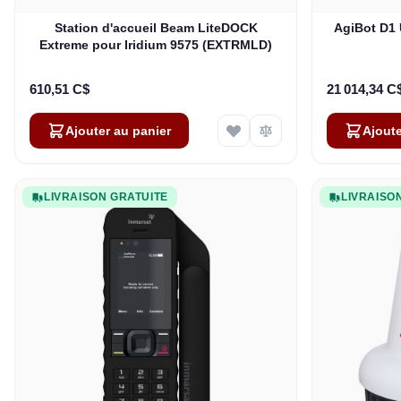
Station d'accueil Beam LiteDOCK
AgiBot D1
Extreme pour Iridium 9575 (EXTRMLD)
610,51 C$
21 014,34 C
Ajouter au panier
Ajoute
LIVRAISON GRATUITE
LIVRAISO