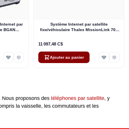
nternet par
Système Internet par satellite
tre BGAN
fixe/véhiculaire Thales MissionLink 700
(MF350BV)
11 097,48 C$
Ajouter au panier
Linda
es. Nous proposons des
téléphones par satellite
, y
Online — typically replies instantly
compris la vaisselle, les commutateurs et les