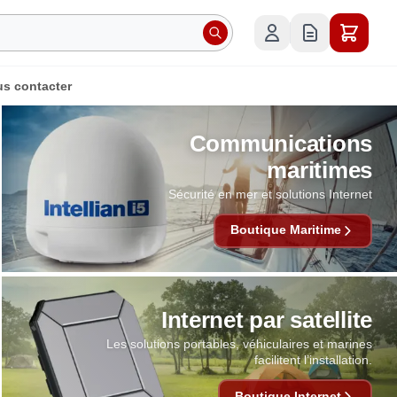
s contacter
Communications
maritimes
Sécurité en mer et solutions Internet
Boutique Maritime
Internet par satellite
Les solutions portables, véhiculaires et marines
facilitent l’installation.
Boutique Internet