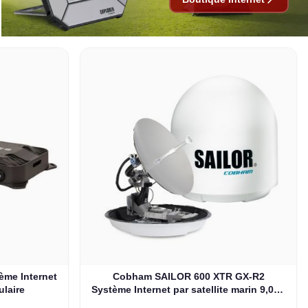
ème Internet
Cobham SAILOR 600 XTR GX-R2
ulaire
Système Internet par satellite marin 9,0 W
pour Inmarsat GX (407560D-00540)