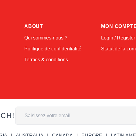
ABOUT
MON COMPT
Qui sommes-nous ?
Login / Register
Politique de confidentialité
Statut de la c
Termes & conditions
Adresse email
UCH!
SIA
AUSTRALIA
CANADA
EUROPE
LATIN AM