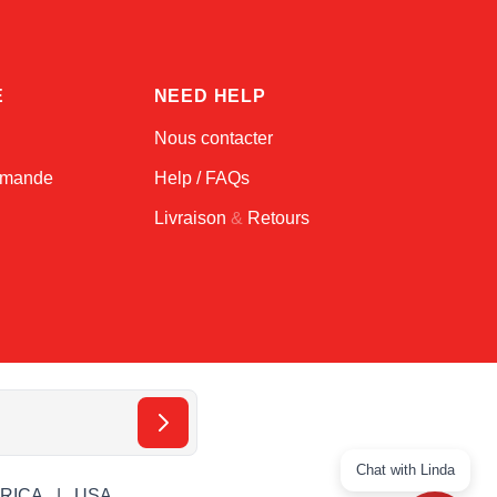
E
NEED HELP
Nous contacter
ommande
Help / FAQs
Livraison
&
Retours
Chat with Linda
ERICA
USA