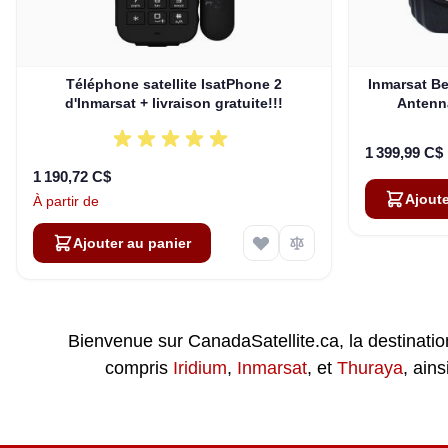
Téléphone satellite IsatPhone 2
Inmarsat Be
d'Inmarsat + livraison gratuite!!!
Antenn
1 399,99 C$
1 190,72 C$
Ajoute
À partir de
Ajouter au panier
Bienvenue sur CanadaSatellite.ca, la destinati
compris
Iridium
,
Inmarsat
, et
Thuraya
, ain