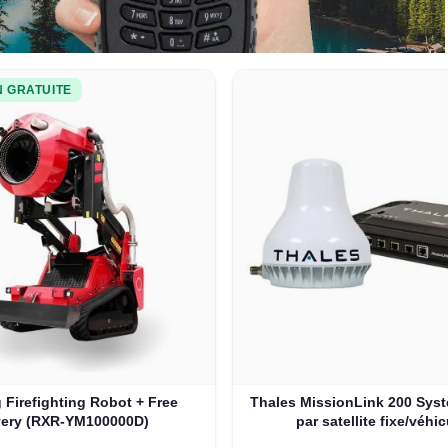
N GRATUITE
 Firefighting Robot + Free
Thales MissionLink 200 Syst
very (RXR-YM100000D)
par satellite fixe/véhic