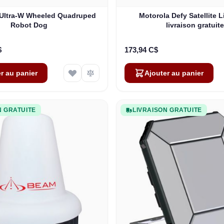
 Ultra-W Wheeled Quadruped
Motorola Defy Satellite L
Robot Dog
livraison gratuite
$
173,94 C$
r au panier
Ajouter au panier
N GRATUITE
LIVRAISON GRATUITE