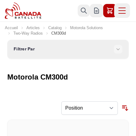
Allez au contenu
Accueil
Articles
Catalog
Motorola Solutions
Two-Way Radios
CM300d
Filtrer Par
Motorola CM300d