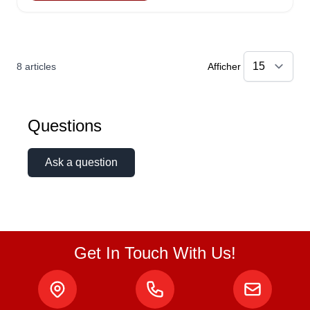
8
articles
Afficher
Questions
Ask a question
Get In Touch With Us!