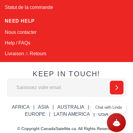
Statut de la commande
NEED HELP
Nous contacter
Help / FAQs
Livraison
&
Retours
KEEP IN TOUCH!
Adresse email
AFRICA
ASIA
AUSTRALIA
CANADA
Chat with Linda
EUROPE
LATIN AMERICA
USA
© Copyright CanadaSatellite.ca. All Rights Reserved.