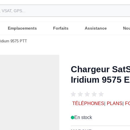
Emplacements
Forfaits
Assistance
Nou
Iridium 9575 PTT
Chargeur SatSt
Iridium 9575 E
TÉLÉPHONES
|
PLANS
|
F
En stock