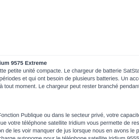
idium 9575 Extreme
te petite unité compacte. Le chargeur de batterie SatSta
riodes et qui ont besoin de plusieurs batteries. Un acces
à tout moment. Le chargeur peut rester branché pendant
Fonction Publique ou dans le secteur privé, votre capacité
e votre téléphone satellite Iridium vous permette de re
ion de les voir manquer de jus lorsque nous en avons le p
 charge autonome pour le téléphone satellite Iridium 9555.