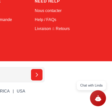
E
NEED HELP
Nous contacter
ommande
Help / FAQs
Livraison
&
Retours
Chat with Linda
ERICA
USA