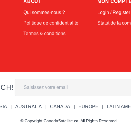
ABOUT
MON COMPT
Qui sommes-nous ?
Login / Register
Politique de confidentialité
Statut de la c
Termes & conditions
Adresse email
UCH!
SIA
AUSTRALIA
CANADA
EUROPE
LATIN AM
© Copyright CanadaSatellite.ca. All Rights Reserved.