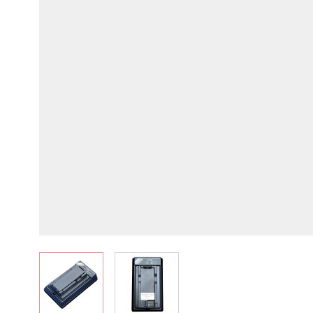
View larger image
View larger image