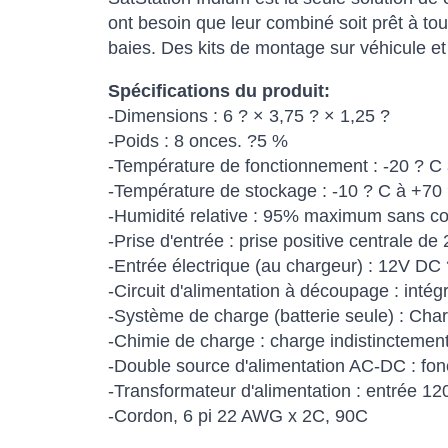
ont besoin que leur combiné soit prêt à to
baies. Des kits de montage sur véhicule e
Spécifications du produit:
-Dimensions : 6 ? × 3,75 ? × 1,25 ?
-Poids : 8 onces. ?5 %
-Température de fonctionnement : -20 ? C
-Température de stockage : -10 ? C à +70
-Humidité relative : 95% maximum sans c
-Prise d'entrée : prise positive centrale d
-Entrée électrique (au chargeur) : 12V 
-Circuit d'alimentation à découpage : intég
-Système de charge (batterie seule) : Cha
-Chimie de charge : charge indistinctement
-Double source d'alimentation AC-DC : fonc
-Transformateur d'alimentation : entrée 
-Cordon, 6 pi 22 AWG x 2C, 90C