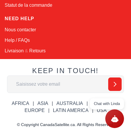
Statut de la commande
NEED HELP
Nous contacter
Help / FAQs
Livraison
&
Retours
KEEP IN TOUCH!
Adresse email
AFRICA
ASIA
AUSTRALIA
CANADA
Chat with Linda
EUROPE
LATIN AMERICA
USA
© Copyright CanadaSatellite.ca. All Rights Reserved.